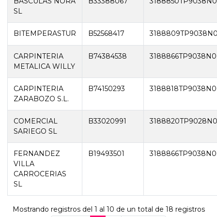
BASCULAS NORA
B33388067
3188850TP9038N
SL
BITEMPERASTUR
B52568417
3188809TP9038N0
CARPINTERIA
B74384538
3188866TP9038N0
METALICA WILLY
CARPINTERIA
B74150293
3188818TP9038N0
ZARABOZO S.L.
COMERCIAL
B33020991
3188820TP9028N
SARIEGO SL
FERNANDEZ
B19493501
3188866TP9038N0
VILLA
CARROCERIAS
SL
Mostrando registros del 1 al 10 de un total de 18 registros